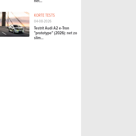
het...
KORTE TESTS
04-08-2026
Testrit Audi A2 e-Tron
"prototype" (2026): net zo
slim...