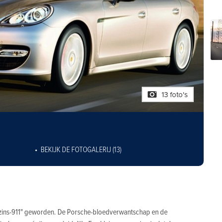
13 foto's
BEKIJK DE FOTOGALERIJ (13)
zins-911" geworden. De Porsche-bloedverwantschap en de