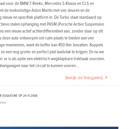
 rivaal voor de BMW 7-Reeks, Mercedes S-Klasse en CLS en
eel de toekomstige Aston Martin met vier deuren en de
g nieuw en specifiek platform in. De Turbo staat standaard op
actieve stalen ophanging met PASM (Porsche Active Suspension
een nieuw actief achterdifferentieel aan, zonder daar op dit
 is deze auto ontworpen om ruim plaats te bieden aan vier
ge meenemen, want de koffer kan 450 liter bevatten. Koppels
 een nog groter en perfect plat laadvlak te krijgen. En nu we
: er is als optie een elektrisch wegklapbare trekhaak voorzien.
hangwagen naar het circuit te kunnen voeren...
Bekijk de fotogalerij
ER DUQUESNE OP
24-11-2008
dvice