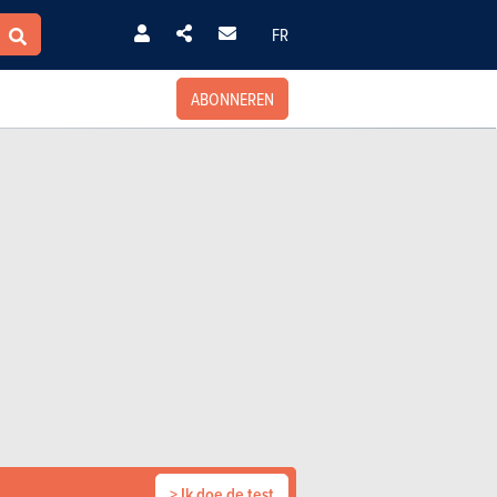
FR
ABONNEREN
> Ik doe de test