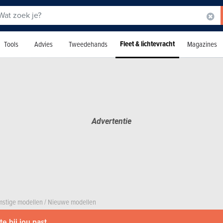
Fleet & lichtevracht
Tools
Advies
Tweedehands
Magazines
stige modellen
/
Nieuwe modellen
e bij jou past