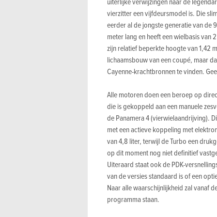
uiterlijke verwijzingen naar de legendar
vierzitter een vijfdeursmodel is. Die s
eerder al de jongste generatie van de 9
meter lang en heeft een wielbasis van 2
zijn relatief beperkte hoogte van 1,42
lichaamsbouw van een coupé, maar dan
Cayenne-krachtbronnen te vinden. Geen
Alle motoren doen een beroep op direct
die is gekoppeld aan een manuele zesve
de Panamera 4 (vierwielaandrijving). 
met een actieve koppeling met elektr
van 4,8 liter, terwijl de Turbo een dru
op dit moment nog niet definitief va
Uiteraard staat ook de PDK-versnellin
van de versies standaard is of een opti
Naar alle waarschijnlijkheid zal vanaf 
programma staan.