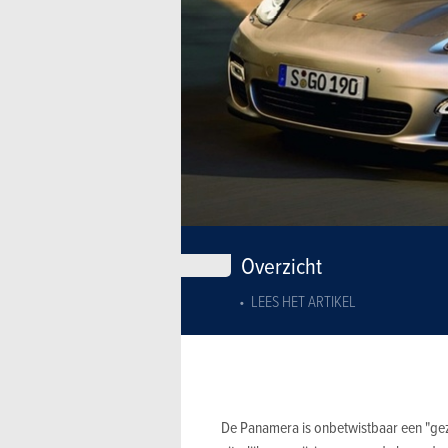
Overzicht
LEES HET ARTIKEL
De Panamera is onbetwistbaar een "ge