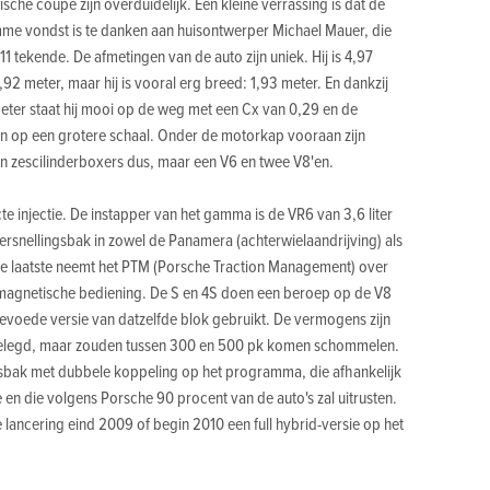
ische coupé zijn overduidelijk. Een kleine verrassing is dat de
limme vondst is te danken aan huisontwerper Michael Mauer, die
11 tekende. De afmetingen van de auto zijn uniek. Hij is 4,97
,92 meter, maar hij is vooral erg breed: 1,93 meter. En dankzij
 meter staat hij mooi op de weg met een Cx van 0,29 en de
 op een grotere schaal. Onder de motorkap vooraan zijn
 zescilinderboxers dus, maar een V6 en twee V8'en.
e injectie. De instapper van het gamma is de VR6 van 3,6 liter
rsnellingsbak in zowel de Panamera (achterwielaandrijving) als
Die laatste neemt het PTM (Porsche Traction Management) over
omagnetische bediening. De S en 4S doen een beroep op de V8
kgevoede versie van datzelfde blok gebruikt. De vermogens zijn
stgelegd, maar zouden tussen 300 en 500 pk komen schommelen.
gsbak met dubbele koppeling op het programma, die afhankelijk
e en die volgens Porsche 90 procent van de auto's zal uitrusten.
de lancering eind 2009 of begin 2010 een full hybrid-versie op het