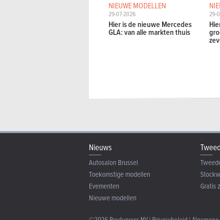
NIEUWE MODELLEN
NI
29-07-2026
29-0
Hier is de nieuwe Mercedes
Hie
GLA: van alle markten thuis
gro
zev
Nieuws
Tweed
Autosalon Brussel
Tweed
Toekomstige modellen
Stock
Evementen
Gratis 
Nieuwe modellen
©2026 Produpress NV |
Privacybeleid
|
Algemene