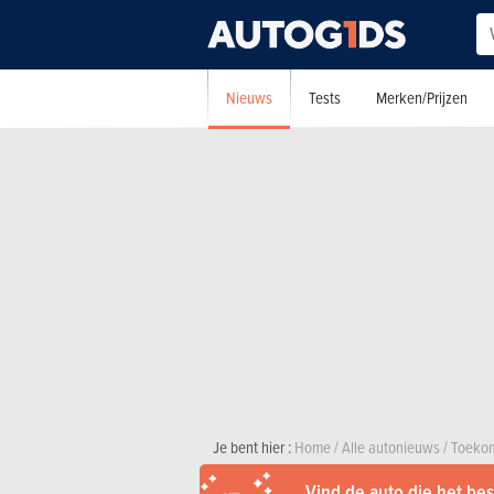
Nieuws
Tests
Merken/Prijzen
Je bent hier :
Home
/
Alle autonieuws
/
Toekom
Vind de auto die het best