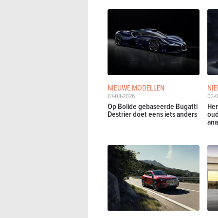
NIEUWE MODELLEN
NI
07-08-2026
03-
Op Bolide gebaseerde Bugatti
Hen
Destrier doet eens iets anders
oud
ana