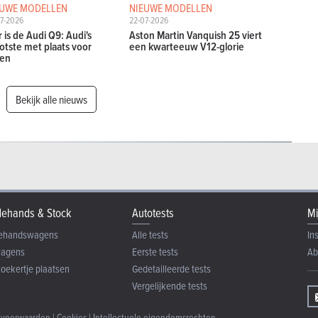
EUWE MODELLEN
NIEUWE MODELLEN
7-2026
22-07-2026
r is de Audi Q9: Audi's
Aston Martin Vanquish 25 viert
otste met plaats voor
een kwarteeuw V12-glorie
en
Bekijk alle nieuws
ehands & Stock
Autotests
Mi
ehandswagens
Alle tests
In
wagens
Eerste tests
Ab
zoekertje plaatsen
Gedetailleerde tests
Vergelijkende tests
 voorwaarden
|
Cookies
|
Intellectuele eigendomsrechten