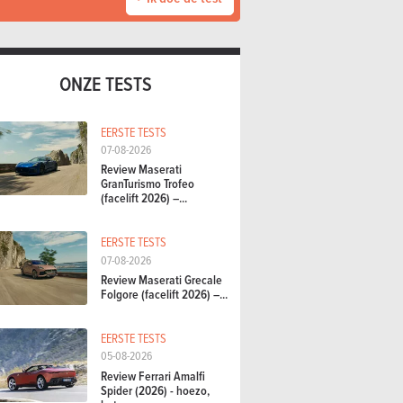
ONZE TESTS
EERSTE TESTS
07-08-2026
Review Maserati
GranTurismo Trofeo
(facelift 2026) –...
EERSTE TESTS
07-08-2026
Review Maserati Grecale
Folgore (facelift 2026) –...
EERSTE TESTS
05-08-2026
Review Ferrari Amalfi
Spider (2026) - hoezo,