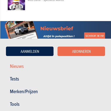
AANMELDEN
ABONNEREN
Nieuws
Tests
Merken/Prijzen
Nieuws
Mijn diensten
Tools
Tweedehands & Stock
Inschrijven op de website
Abonneer u op het magazine