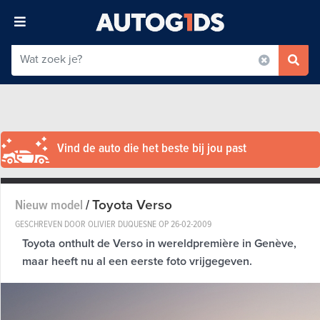
Vind de auto die het beste bij jou past
Toyota Verso
Nieuw model
/
GESCHREVEN DOOR OLIVIER DUQUESNE OP
26-02-2009
Toyota onthult de Verso in wereldpremière in Genève,
maar heeft nu al een eerste foto vrijgegeven.