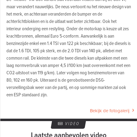
maar verandert nauwelijks. De neus vertoont nu het nieuwe design van
het merk, en achteraan veranderden de bumper en de
achterlichtblokken en is de uitlaat wat beter zichtbaar. Ook het
interieur onderging een restyling. Onder de motorkap is keuze uit zes
krachtbronnen, allemaal Euro 5-conform. Aanvankelijk is aan
benzinezijde enkel een 1.4 TSI van 122 pk beschikbaar; bij de diesels is
dat de 1.6 TDI, 105 pk sterk, en de 2.0 TDI van 140 pk, allebei met
common rail. De kleinste van die twee diesels kan uitpakken met een
laag normverbruik van amper 4,5 l/100 km (wat overeenkomt met een
CO2-uitstoot van 119 g/km). Later volgen nog benzinemotoren van
80, 102 en 160 pk. Uiteraard is de gerobotiseerde DSG-
versnellingsbak weer van de partij, en op sommige markten zal ook
een ESP standaard zijn.
Bekijk de fotogalerij
VIDEO
Laatste aanbevolen video