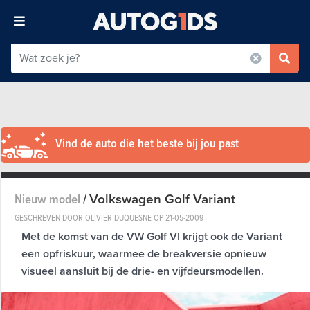
Vind de auto die het beste bij jou past
Volkswagen Golf Variant
Nieuw model
/
GESCHREVEN DOOR OLIVIER DUQUESNE OP
21-05-2009
Met de komst van de VW Golf VI krijgt ook de Variant
een opfriskuur, waarmee de breakversie opnieuw
visueel aansluit bij de drie- en vijfdeursmodellen.