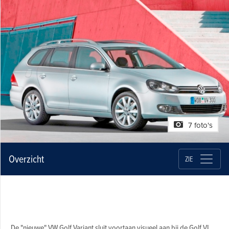
7 foto's
Overzicht
ZIE
De "nieuwe" VW Golf Variant sluit voortaan visueel aan bij de Golf VI,