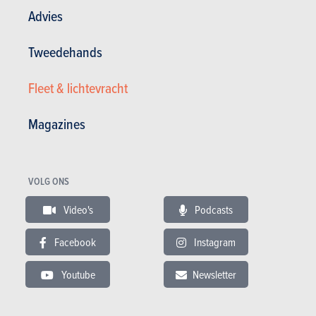
Advies
Tweedehands
Fleet & lichtevracht
Magazines
VOLG ONS
Video's
Podcasts
Een exacte verschijningsdatum geeft het streamingplatform voorlopig
niet op.
Facebook
Instagram
Youtube
Newsletter