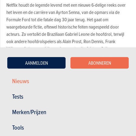
Netflix houdt de legende levend met een nieuwe 6-delige reeks over
het leven en de carrière van Ayrton Senna, van de opmars via de
Formule Ford tot die fatale dag 30 jaar terug. Het gaat om
waargebeurde fictie, oftewel historische feiten nagespeeld door
acteurs. Zo vertolkt de Braziliaan Gabriel Leone de hoofdrol, terwijl
ook andere hoofdrolspelers als Alain Prost, Ron Dennis, Frank
Williams of zijn vrouw Lilian en latere vriendin Adriane Galisteu
nagespeeld worden. De reeks is gemaakt door het Braziliaanse
AANMELDEN
ABONNEREN
productiehuis Gullane.
Nieuws
Tabaksreclame
Tests
Netflix gaf reeds een voorproevertje vrij, waarin Senna voor het eerst
zijn thuis-GP wint, in 1991. Het oogt alvast veelbelovend, al is het
Merken/Prijzen
wachten tot later dit jaar om te oordelen of de makers het juiste
evenwicht hebben gevonden tussen drama en geloofwaardigheid. We
zien alvast wel een historisch correcte McLaren MP4/6, zelfs met
Tools
tabaksreclame.