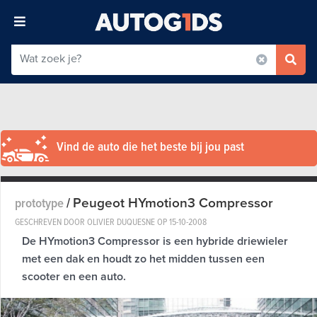
Vind de auto die het beste bij jou past
Peugeot HYmotion3 Compressor
prototype
/
GESCHREVEN DOOR OLIVIER DUQUESNE OP
15-10-2008
De HYmotion3 Compressor is een hybride driewieler
met een dak en houdt zo het midden tussen een
scooter en een auto.