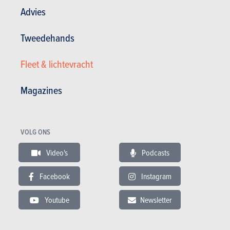
Advies
Bekijk de fotogalerij
Tweedehands
VIDEO
Laatste aanbevolen video
Fleet & lichtevracht
Magazines
VOLG ONS
Video's
Podcasts
GESCHREVEN DOOR OLIVIER DUQUESNE OP
15-10-2008
Facebook
Instagram
Web Editor - Specialist Advice
Youtube
Newsletter