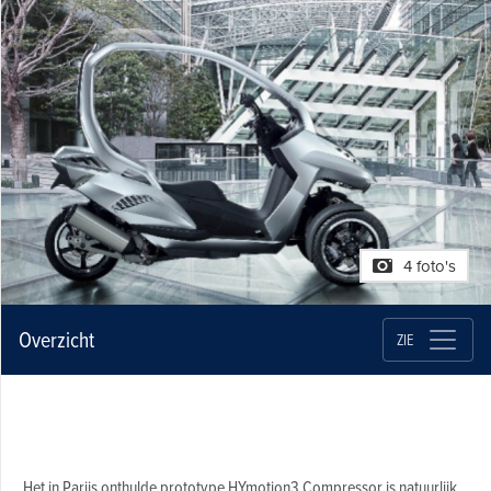
4 foto's
Overzicht
ZIE
Het in Parijs onthulde prototype HYmotion3 Compressor is natuurlijk