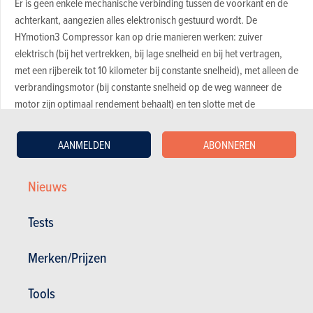
Er is geen enkele mechanische verbinding tussen de voorkant en de
achterkant, aangezien alles elektronisch gestuurd wordt. De
HYmotion3 Compressor kan op drie manieren werken: zuiver
elektrisch (bij het vertrekken, bij lage snelheid en bij het vertragen,
met een rijbereik tot 10 kilometer bij constante snelheid), met alleen de
verbrandingsmotor (bij constante snelheid op de weg wanneer de
motor zijn optimaal rendement behaalt) en ten slotte met de
verbrandingsmotor en de benzinemotoren gecombineerd, tijdens het
optrekken voor extra vermogen en wanneer driewielaandrijving
AANMELDEN
ABONNEREN
vereist is als gevolg van slechte gripomstandigheden.
Nieuws
Dit prototype baant zich met zijn breedte van slechts 82 centimeter
probleemloos een weg door de stad. De bestuurder en zijn passagier
Tests
worden tegen de weersomstandigheden beschermd door de voorruit
die doorloopt tot achteraan. Deze mengeling van een Piaggio MP3
(een driewielige scooter) en een BMW C1 (een scooter met dak) zou
Merken/Prijzen
bestuurd kunnen worden met een rijbewijs B. Hij trekt op van 0 tot 100
km/h in 11,2 seconden en haalt een topsnelheid van 110 km/h. Hij kan
Tools
dus ook gebruikt worden op ringwegen.