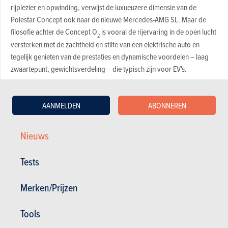
rijplezier en opwinding, verwijst de luxueuzere dimensie van de
Polestar Concept ook naar de nieuwe Mercedes-AMG SL. Maar de
filosofie achter de Concept O
is vooral de rijervaring in de open lucht
2
versterken met de zachtheid en stilte van een elektrische auto en
tegelijk genieten van de prestaties en dynamische voordelen – laag
zwaartepunt, gewichtsverdeling – die typisch zijn voor EV's.
>> Lees ook –
Polestar 3, 4 en 5: overzicht, lancering
en prijzen nieuwe EV-modellen
AANMELDEN
ABONNEREN
Nieuws
Tests
Merken/Prijzen
Tools