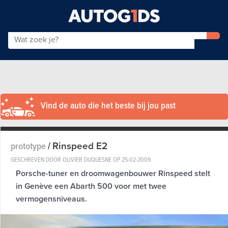
Vind de auto die het beste bij jou past
Rinspeed E2
prototype
/
GESCHREVEN DOOR OLIVIER DUQUESNE OP
25-02-2009
Porsche-tuner en droomwagenbouwer Rinspeed stelt
in Genève een Abarth 500 voor met twee
vermogensniveaus.