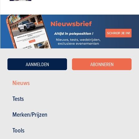
AANMELDEN
ABONNEREN
Nieuws
Tests
Nieuws
Mijn diensten
Merken/Prijzen
Tweedehands & Stock
Inschrijven op de website
Abonneer u op het magazine
Tools
Autotests