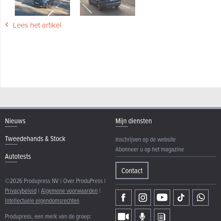
Lees het artikel
Nieuws
Mijn diensten
Tweedehands & Stock
Inschrijven op de website
Abonneer u op het magazine
Autotests
Contact
©2026 Produpress NV | Over ProduPress |
Privacybeleid
|
Algemene voorwaarden
|
Intellectuele eigendomsrechten
Produpress, een merk van de groep: