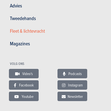
Advies
Tweedehands
Fleet & lichtevracht
Magazines
VOLG ONS
Video's
Podcasts
Nieuws
Mijn diensten
Tweedehands & Stock
Facebook
Instagram
Inschrijven op de website
Abonneer u op het magazine
Autotests
Youtube
Newsletter
Contact
©2026 Produpress NV | Over ProduPress |
Privacybeleid
|
Algemene voorwaarden
|