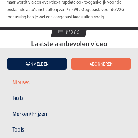
maar wordt via een over-the-airupdate ook toegankelijk voor de
bestaande auto's met batterij van 77 kWh. Opgepast: voor de V2G-
toepassing heb je wel een aangepast laadstation nodig.
VIDEO
Laatste aanbevolen video
AANMELDEN
ABONNEREN
Nieuws
Tests
GESCHREVEN DOOR
FRÉDÉRIC KEVERS
OP
16-12-2021
Merken/Prijzen
Web Editor
Tools