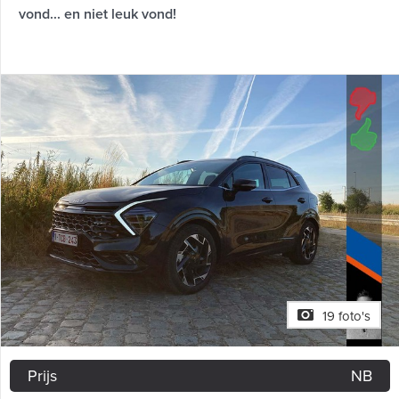
vond... en niet leuk vond!
19 foto's
Prijs
NB