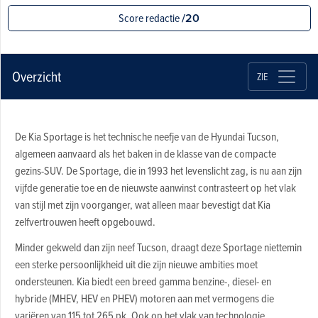
Score redactie
/20
Overzicht
ZIE
De Kia Sportage is het technische neefje van de Hyundai Tucson,
algemeen aanvaard als het baken in de klasse van de compacte
gezins-SUV. De Sportage, die in 1993 het levenslicht zag, is nu aan zijn
vijfde generatie toe en de nieuwste aanwinst contrasteert op het vlak
van stijl met zijn voorganger, wat alleen maar bevestigt dat Kia
zelfvertrouwen heeft opgebouwd.
Minder gekweld dan zijn neef Tucson, draagt deze Sportage niettemin
een sterke persoonlijkheid uit die zijn nieuwe ambities moet
ondersteunen. Kia biedt een breed gamma benzine-, diesel- en
hybride (MHEV, HEV en PHEV) motoren aan met vermogens die
variëren van 115 tot 265 pk. Ook op het vlak van technologie,