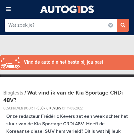
Vind de auto die het beste bij jou past
Wat vind ik van de Kia Sportage CRDi
Blogtests
/
48V?
GESCHREVEN DOOR
FRÉDÉRIC KEVERS
OP
11-08-2022
Onze redacteur Frédéric Kevers zat een week achter het
stuur van de Kia Sportage CRDi 48V. Heeft de
Koreaanse diesel SUV hem verleid? Dit is wat hij leuk