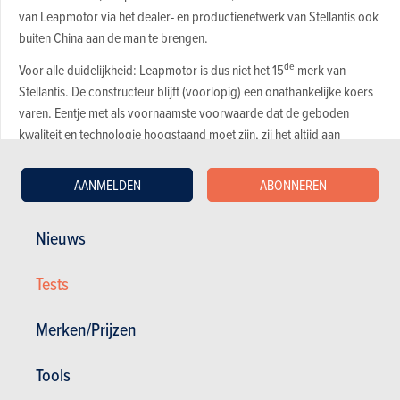
van Leapmotor via het dealer- en productienetwerk van Stellantis ook
buiten China aan de man te brengen.
de
Voor alle duidelijkheid: Leapmotor is dus niet het 15
merk van
Stellantis. De constructeur blijft (voorlopig) een onafhankelijke koers
varen. Eentje met als voornaamste voorwaarde dat de geboden
kwaliteit en technologie hoogstaand moet zijn, zij het altijd aan
betaalbare prijzen.
AANMELDEN
ABONNEREN
Design
Leapmotor C10
Nieuws
Da’s inderdaad wat naar het voorbeeld van Tesla. Idolatrie die
zich nog vertaald zal zien – daarover later meer – zij het
Tests
evenwel niet in de exterieure looks. De C10 is dus allerminst een
kopie van de
Model Y
.
Sommige collega’s opperden wel dat
Merken/Prijzen
de tekenaars bij Leapmotor de cataloog van de
Porsche
Cayenne
en de
Macan
naast zich hadden liggen bij het
Tools
ontwerpen. Gelijkenis die zich vooral achteraan toont in de