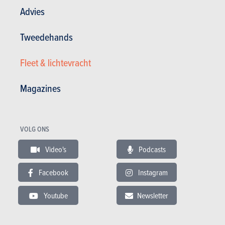
doorlopende ledstrip. Aan jullie om die stelling al dan niet bij te
Advies
treden.
Wij houden het erop dat de C10 er zeker mag wezen. Vlotte
Tweedehands
looks die zelfs al wat prijzen wonnen, al moeten we daar
onmiddellijk aan toevoegen dat wij nog nooit hadden gehoord
Fleet & lichtevracht
van de French Design Awards of de MUSE Design Award.
Magazines
VOLG ONS
Video's
Podcasts
Facebook
Instagram
Youtube
Newsletter
Met 4,74 meter in de lengte, 1,9 meter in de breedte en 1,68