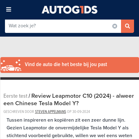
Vind de auto die het beste bij jou past
Review Leapmotor C10 (2024) - alweer
Eerste test
/
een Chinese Tesla Model Y?
GESCHREVEN DOOR
STEVEN APPELMANS
OP
30-09-2024
Tussen inspireren en kopiëren zit een zeer dunne lijn.
Gezien Leapmotor de onvermijdelijke Tesla Model Y als
stichtend voorbeeld gebruikte, willen we wel eens weten