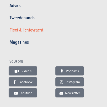
Advies
In dit artikel :
Mazda
,
Mazda CX-5
Tweedehands
Fleet & lichtevracht
Magazines
GESCHREVEN DOOR
LAURENT BLAIRON
OP
28-05-2026
Redactiesecretaris/eindredacteur/testrijder AutoGids
VOLG ONS
Video's
Podcasts
Facebook
Instagram
Youtube
Newsletter