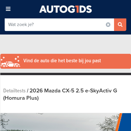
Vind de auto die het beste bij jou past
2026 Mazda CX-5 2.5 e-SkyActiv G
Detailtests
/
(Homura Plus)