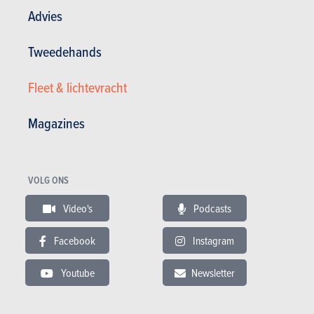
Advies
Praktische kant
Tweedehands
De Q7 staat hoog op zijn wielen, zodat je
15.75
bijna naar binnen moet ‘klimmen’.
op 20
Fleet & lichtevracht
Gelukkig gaan de deuren wijd open en zijn
de stoelen uitnodigend, al missen ze
Magazines
voorin zijdelingse steun. De koffer is al
even ruim en nog gebruiksvriendelijker
met de in drie delen opgedeelde
achterbank ‘Plus’ (een optie), die
VOLG ONS
neergeklapt ook een vlakke vloer
oplevert. De gemotoriseerde kofferklep is
Video's
Podcasts
standaard op deze Q7, net als de
parkeersensoren achteraan.
Facebook
Instagram
Youtube
Newsletter
Connectiviteit
De Q7 e-Tron, die veel duurder is dan zijn
15.88
verwanten met klassieke