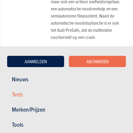
maar ook een actieve snelheidsregelaar,
een automatische noodremhulp en een
semiautonome fileassistent. Naast de
automatische noodstopfunctie is er ook
het Audi PreSafe, dat de inzittenden
voorbereidt op een crash.
Comfort
Met de optionele luchtvering is de Q7 e-
AANMELDEN
ABONNEREN
15.40
Tron uiteraard hypercomfortabel, ook al
op 20
lijdt de kwaliteit van de filtering onder de
Nieuws
grote wielen van 20 duim. Geluiddemping,
rijhouding en afwerking zijn voorbeeldig
Tests
en het ruimteaanbod is vorstelijk. Het
tegenovergestelde zou ook maar erg
Merken/Prijzen
geweest zijn... Exclusief op de Q7 e-Tron is
de airco vervangen door een
Tools
warmtepomp die minder energie vreet en
even efficiënt is.