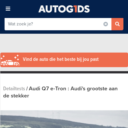
Vind de auto die het beste bij jou past
Audi Q7 e-Tron : Audi's grootste aan
Detailtests
/
de stekker