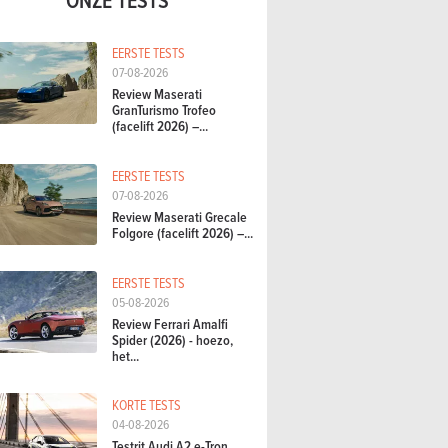
EERSTE TESTS
07-08-2026
Review Maserati
GranTurismo Trofeo
(facelift 2026) –...
EERSTE TESTS
07-08-2026
Review Maserati Grecale
Folgore (facelift 2026) –...
EERSTE TESTS
05-08-2026
Review Ferrari Amalfi
Spider (2026) - hoezo,
het...
KORTE TESTS
04-08-2026
Testrit Audi A2 e-Tron