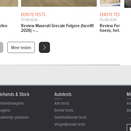
EERSTE TESTS
EERSTE TESTS
07-08-2026
05-08-2026
ofeo
Review Maserati Grecale Folgore (facelift
Review Ferrari Am
2026) –...
hoezo, het...
Meer testen
ehands & Stock
Autotests
Mi
ehandswagens
Alle tests
In
wagens
Eerste tests
Ab
zoekertje plaatsen
Gedetailleerde tests
Vergelijkende tests