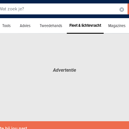
Fleet & lichtevracht
Tools
Advies
Tweedehands
Magazines
e bij jou past