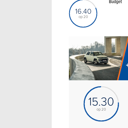
Budget
16.40
op 20
15.30
op 20