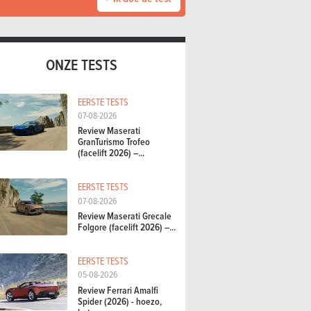
ONZE TESTS
EERSTE TESTS
07-08-2026
Review Maserati
GranTurismo Trofeo
(facelift 2026) –...
EERSTE TESTS
07-08-2026
Review Maserati Grecale
Folgore (facelift 2026) –...
EERSTE TESTS
05-08-2026
Review Ferrari Amalfi
Spider (2026) - hoezo,