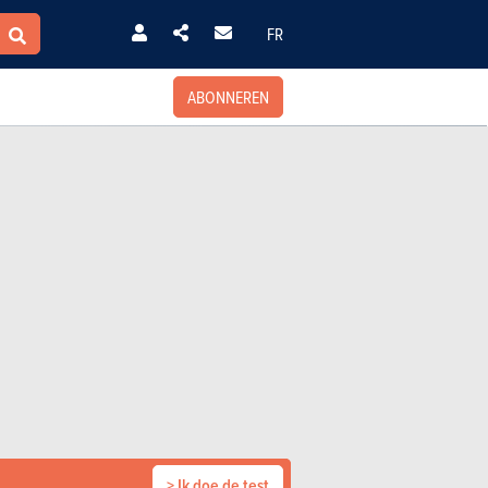
FR
ABONNEREN
> Ik doe de test