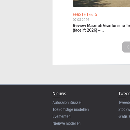
EERSTE TESTS
07-08-2026
Review Maserati GranTurismo Tr
(facelift 2026) –...
Nieuws
Tweed
Autosalon Brussel
Tweed
Toekomstige modellen
Stock
Evementen
Gratis 
Nieuwe modellen