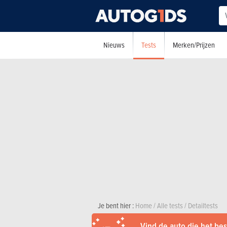
Tests
Nieuws
Merken/Prijzen
Je bent hier :
Home
/
Alle tests
/
Detailtests
Vind de auto die het best