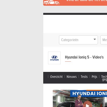
Categorieën
Me
Hyundai Ioniq 5 - Video's
Overzicht
Nieuws
Tests
Prijs
Tec
ge