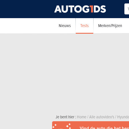
Tests
Nieuws
Merken/Prijzen
Je bent hier :
Home
/
Alle autovideo's
/
Hyunda
Vind de auto die het best