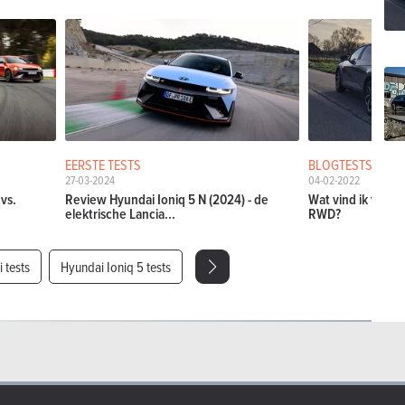
EERSTE TESTS
BLOGTESTS
27-03-2024
04-02-2022
vs.
Review Hyundai Ioniq 5 N (2024) - de
Wat vind ik van d
elektrische Lancia...
RWD?
 tests
Hyundai Ioniq 5 tests