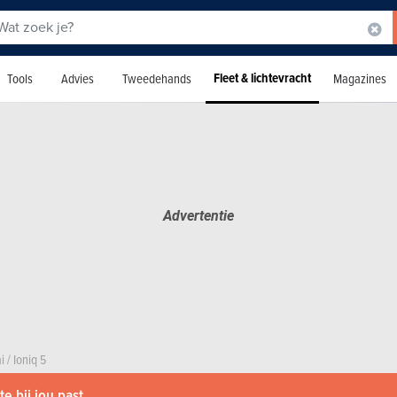
Fleet & lichtevracht
Tools
Advies
Tweedehands
Magazines
i
/
Ioniq 5
e bij jou past