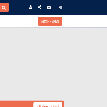
FR
ABONNEREN
> Ik doe de test