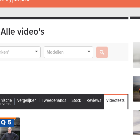
Alle video's
rken*
Modellen
hnische
Vergelijken
Tweedehands
Stock
Reviews
Videotests
gevens