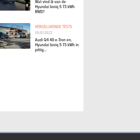
Wat vind ik van de
Hyundai Ioniq 5 73 kWh
RWD?
VERGELIJKENDE TESTS
05-01-2022
Audi Q4 40 e-Tron en.
Hyundai Ioniq 5 73 kWh in
pittig...
VERGELIJKENDE TESTS
DE
05-01-2022
09-
e Hyundai Ioniq 5 73 kWh
Audi Q4 40 e-Tron en. Hyundai Ioniq 5 73
Hy
kWh in pittig...