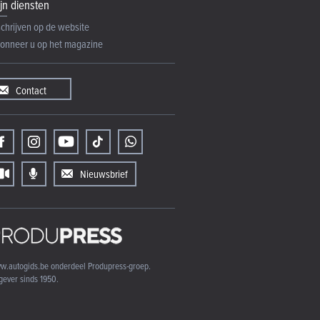
jn diensten
schrijven op de website
onneer u op het magazine
Contact
Nieuwsbrief
w.autogids.be onderdeel Produpress-groep.
gever sinds 1950.