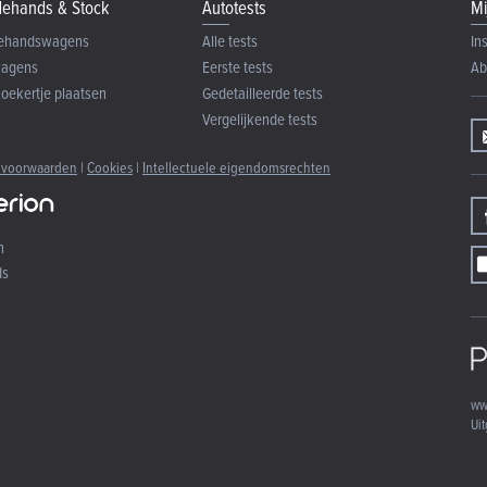
ehands & Stock
Autotests
Mi
ehandswagens
Alle tests
In
wagens
Eerste tests
Ab
zoekertje plaatsen
Gedetailleerde tests
Vergelijkende tests
 voorwaarden
|
Cookies
|
Intellectuele eigendomsrechten
n
ds
ww
Uit