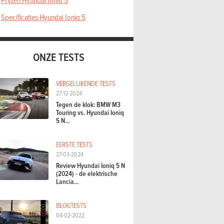
Prijzen Hyundai Ioniq 5
Specificaties Hyundai Ioniq 5
ONZE TESTS
VERGELIJKENDE TESTS
27-12-2024
REDACTIE
VIDEO'S VAN DE REDACTIE
VI
Tegen de klok: BMW M3
06-04-2017
03
Touring vs. Hyundai Ioniq
023) - detailtest
Hyundai i30
[T
5 N...
& 
EERSTE TESTS
27-03-2024
Review Hyundai Ioniq 5 N
(2024) - de elektrische
Lancia...
BLOGTESTS
04-02-2022