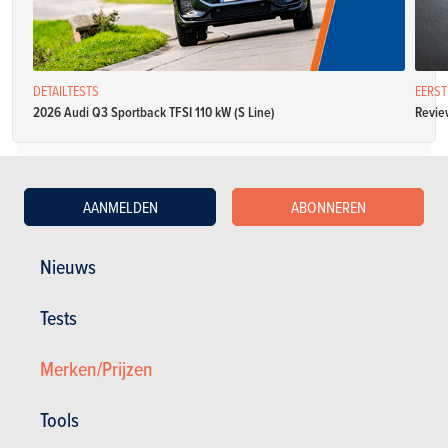
DETAILTESTS
EERST
2026 Audi Q3 Sportback TFSI 110 kW (S Line)
Review
Diesel
AANMELDEN
ABONNEREN
Audi Q3 2.0 TDI 100kW
Nieuws
Specificaties
Tests
Manueel
136 pk
4.4 l / 100 km
CO2: NB
5 deuren
5 zitplaatsen
Merken/Prijzen
Audi Q3 2.0 TDI 100kW Design
Tools
Specificaties