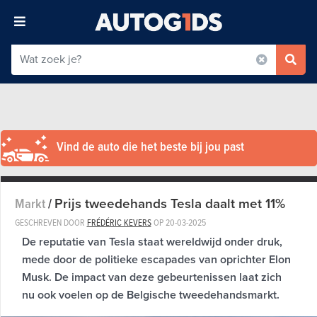
Vind de auto die het beste bij jou past
Prijs tweedehands Tesla daalt met 11%
Markt
/
GESCHREVEN DOOR
FRÉDÉRIC KEVERS
OP
20-03-2025
De reputatie van Tesla staat wereldwijd onder druk,
mede door de politieke escapades van oprichter Elon
Musk. De impact van deze gebeurtenissen laat zich
nu ook voelen op de Belgische tweedehandsmarkt.