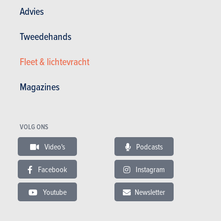
Bekijk de fotogalerij
Advies
VIDEO
Tweedehands
Laatste aanbevolen video
Fleet & lichtevracht
Magazines
VOLG ONS
GESCHREVEN DOOR
FRÉDÉRIC KEVERS
OP
20-03-2025
Video's
Podcasts
Web Editor
Facebook
Instagram
Youtube
Newsletter