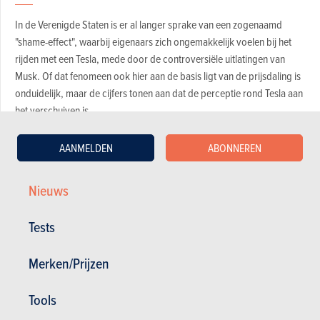
In de Verenigde Staten is er al langer sprake van een zogenaamd
"shame-effect", waarbij eigenaars zich ongemakkelijk voelen bij het
rijden met een Tesla, mede door de controversiële uitlatingen van
Musk. Of dat fenomeen ook hier aan de basis ligt van de prijsdaling is
onduidelijk, maar de cijfers tonen aan dat de perceptie rond Tesla aan
het verschuiven is.
AANMELDEN
ABONNEREN
Tijd om te kopen?
Nieuws
Voor wie al langer droomt van een elektrische wagen, lijkt dit het
ideale moment om een koopje te doen. Lagere prijzen, gecombineerd
met een afnemend aanbod, maken van de huidige markt een
Tests
interessante opportuniteit voor slimme kopers. Dat is toch wat
AutoScout24, niet volledig belangeloos besluit.
Merken/Prijzen
Bron: AutoScout24 België
Tools