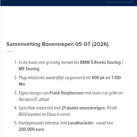
Samenvatting Bovensiepen 05 GT (2026)
In de basis een grondig herwerkte
BMW 5 Reeks Touring /
M5 Touring
Plug-inhybride aandrijflijn opgevoerd tot
800 pk en 1.100
Nm
Eigen design van
Frank Stephenson
met laser-cut grille en
Akrapovič-uitlaat
Specifiek onderstel met
21-duims smeedvelgen
, Pirelli
BOV-banden en Eibach-veren
Handgemaakt interieur met
Lavalina-leder
, vanaf een
200.000 euro