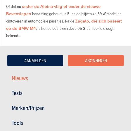
Of dat nu
onder de Alpina-vlag of onder de nieuwe
Bovensiepen
-benaming gebeurt, in Buchloe blijven ze BMW-modellen
omtoveren in automobiele pareltjes. Na de
Zagato, die zich baseert
op de BMW M4
, is het de beurt aan deze 05 GT. En ook die oogt
bekend...
1. De link met de BMW 5 Reeks is duidelijk
AANMELDEN
ABONNEREN
Bovensiepen presenteert de 05 GT als een eigen model, maar
de technische verwantschap met de BMW 5 Reeks Touring is
Nieuws
moeilijk te negeren. De
officiële BMW M5 Touring
meet
5.096 mm in de lengte, 1.970 mm in de breedte en 1.516 mm in
Tests
de hoogte, terwijl Bovensiepen voor de 05 GT respectievelijk
5.092, 1.970 en 1.516 mm opgeeft.
Merken/Prijzen
Tools