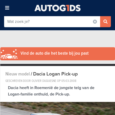
Vind de auto die het beste bij jou past
Dacia Logan Pick-up
Nieuw model
/
GESCHREVEN DOOR OLIVIER DUQUESNE OP
05-03-2008
Dacia heeft in Roemenië de jongste telg van de
Logan-familie onthuld, de Pick-up.