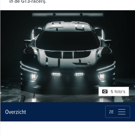
in de GT3-racerij.
5 foto's
Overzicht
ZIE