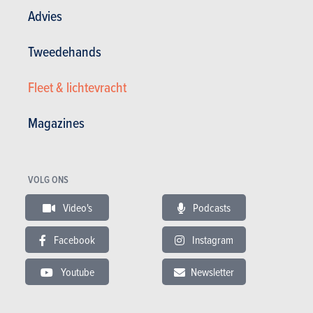
bestaand model.
Advies
2. Ontworpen rond GT3-reglementen
Tweedehands
Genesis stelt dat de Magma GT3 Concept werd ontwikkeld in
Fleet & lichtevracht
lijn met de technische regels van de GT3-categorie. Dat
betekent dat de auto rekening houdt met de typische eisen van
Magazines
klantenracerij, enduranceprestaties en aerodynamische
efficiëntie. De conceptcar krijgt verbrede sporen, een forse
voorsplitter, grotere luchtinlaten en een vin op de deur.
VOLG ONS
Video's
Podcasts
Facebook
Instagram
Youtube
Newsletter