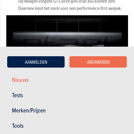
racewagen volgens GT3-principes eruit zou kunnen zien.
Daarmee kiest het merk voor een performance-first aanpak.
AANMELDEN
ABONNEREN
Nieuws
De architectuur, koeling, aerodynamica en racecomponenten
Tests
worden dus niet aangepast aan een bestaande straatauto,
maar vertrekken vanuit de eisen van de autosport. Dat maakt
Merken/Prijzen
deze conceptcar vooral interessant als richtingaanwijzer. Hij
toont hoe Genesis een toekomstige GT3-racer zou kunnen
Tools
ontwikkelen zonder vast te zitten aan de beperkingen van een