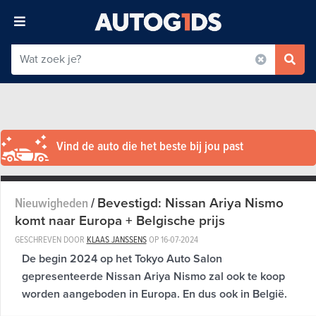
Vind de auto die het beste bij jou past
Bevestigd: Nissan Ariya Nismo
Nieuwigheden
/
komt naar Europa + Belgische prijs
GESCHREVEN DOOR
KLAAS JANSSENS
OP
16-07-2024
De begin 2024 op het Tokyo Auto Salon
gepresenteerde Nissan Ariya Nismo zal ook te koop
worden aangeboden in Europa. En dus ook in België.