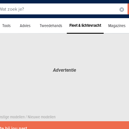
Fleet & lichtevracht
Tools
Advies
Tweedehands
Magazines
stige modellen
/
Nieuwe modellen
e bij jou past