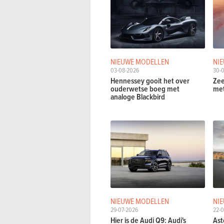
NIEUWE MODELLEN
NI
03-08-2026
30-
Hennessey gooit het over
Zee
ouderwetse boeg met
met
analoge Blackbird
NIEUWE MODELLEN
NI
29-07-2026
22-0
Hier is de Audi Q9: Audi's
Ast