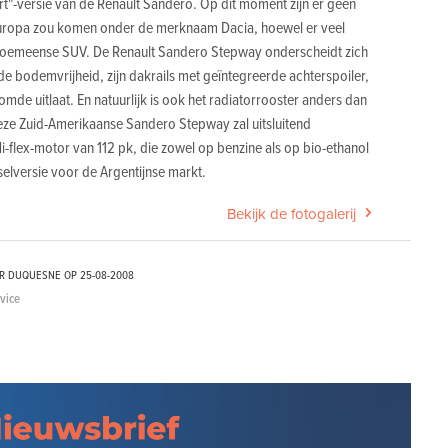
t"-versie van de Renault Sandero. Op dit moment zijn er geen
Europa zou komen onder de merknaam Dacia, hoewel er veel
Roemeense SUV. De Renault Sandero Stepway onderscheidt zich
de bodemvrijheid, zijn dakrails met geïntegreerde achterspoiler,
oomde uitlaat. En natuurlijk is ook het radiatorrooster anders dan
eze Zuid-Amerikaanse Sandero Stepway zal uitsluitend
 Hi-flex-motor van 112 pk, die zowel op benzine als op bio-ethanol
selversie voor de Argentijnse markt.
Bekijk de fotogalerij
ER DUQUESNE OP
25-08-2008
dvice