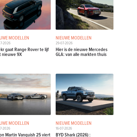
EUWE MODELLEN
NIEUWE MODELLEN
07-2026
29-07-2026
kr gaat Range Rover te lijf
Hier is de nieuwe Mercedes
 nieuwe 9X
GLA: van alle markten thuis
EUWE MODELLEN
NIEUWE MODELLEN
7-2026
16-07-2026
on Martin Vanquish 25 viert
BYD Shark (2026) :