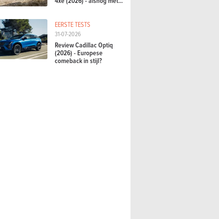
4xe (2026) - alsnog met...
EERSTE TESTS
31-07-2026
Review Cadillac Optiq
(2026) - Europese
comeback in stijl?