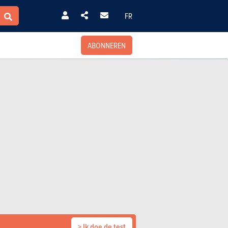
FR
ABONNEREN
> Ik doe de test