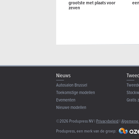
grootste met plaats voor
een
zeven
Nieuws
Tweed
Autosalon Brussel
Tweed
Toekomstige modellen
Stock
Evementen
Gratis 
Nieuwe modellen
©2026 Produpress NV |
Privacybeleid
|
Algemene
Produpress, een merk van de groep: