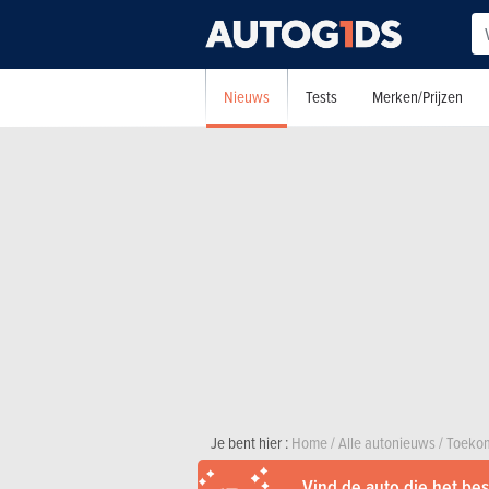
Nieuws
Tests
Merken/Prijzen
Je bent hier :
Home
/
Alle autonieuws
/
Toekom
Vind de auto die het best