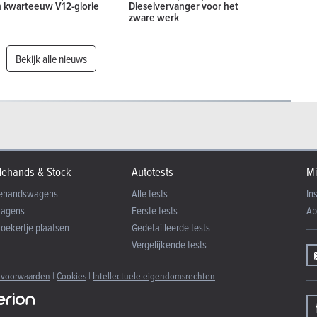
 kwarteeuw V12-glorie
Dieselvervanger voor het
zware werk
Bekijk alle nieuws
ehands & Stock
Autotests
Mi
ehandswagens
Alle tests
In
wagens
Eerste tests
Ab
zoekertje plaatsen
Gedetailleerde tests
Vergelijkende tests
 voorwaarden
|
Cookies
|
Intellectuele eigendomsrechten