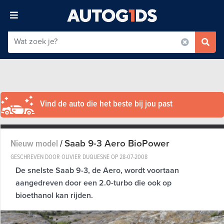
Vind de auto die het beste bij jou past
Saab 9-3 Aero BioPower
Nieuw model
/
GESCHREVEN DOOR OLIVIER DUQUESNE OP
28-07-2008
De snelste Saab 9-3, de Aero, wordt voortaan
aangedreven door een 2.0-turbo die ook op
bioethanol kan rijden.