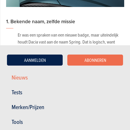
1. Bekende naam, zelfde missie
Er was een spraken van een nieuwe badge, maar uiteindelijk
houdt Dacia vast aan de naam Spring. Dat is logisch, want
sinds zijn lancering in 2021
wist de elektrische stadsauto
bijna 210.000 klanten in Europa te overtuigen. Ook het
AANMELDEN
ABONNEREN
basisidee blijft overeind.
De Spring moet geen technologische etalage worden, maar
Nieuws
een eenvoudige elektrische auto voor dagelijks gebruik. Vier
zitplaatsen, een volwaardige koffer en een volledig elektrische
Tests
aandrijving blijven dus centraal staan. Al blijft het prijskaartje
natuurlijk de voornaamste troef.
Merken/Prijzen
2. Productie verhuist naar Europa
Tools