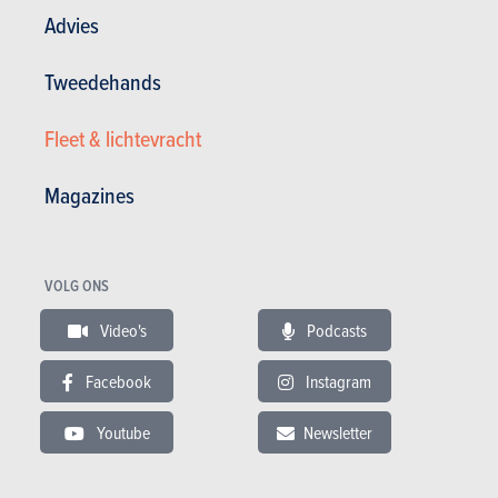
Advies
Laatste aanbevolen video
Tweedehands
Fleet & lichtevracht
Magazines
GESCHREVEN DOOR
FRÉDÉRIC KEVERS
OP
14-09-2023
Web Editor
VOLG ONS
Video's
Podcasts
Facebook
Instagram
Youtube
Newsletter