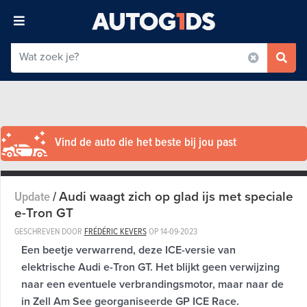
Vind de auto die het beste bij jou past
Audi waagt zich op glad ijs met speciale
Update
/
e-Tron GT
GESCHREVEN DOOR
FRÉDÉRIC KEVERS
OP
14-09-2023
Een beetje verwarrend, deze ICE-versie van
elektrische Audi e-Tron GT. Het blijkt geen verwijzing
naar een eventuele verbrandingsmotor, maar naar de
in Zell Am See georganiseerde GP ICE Race.