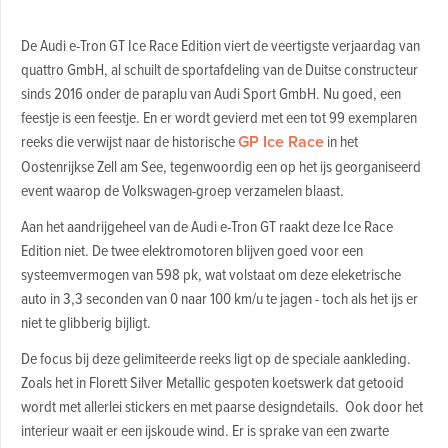
De Audi e-Tron GT Ice Race Edition viert de veertigste verjaardag van
quattro GmbH, al schuilt de sportafdeling van de Duitse constructeur
sinds 2016 onder de paraplu van Audi Sport GmbH. Nu goed, een
feestje is een feestje. En er wordt gevierd met een tot 99 exemplaren
reeks die verwijst naar de historische
GP Ice Race
in het
Oostenrijkse Zell am See, tegenwoordig een op het ijs georganiseerd
event waarop de Volkswagen-groep verzamelen blaast.
Aan het aandrijgeheel van de Audi e-Tron GT raakt deze Ice Race
Edition niet. De twee elektromotoren blijven goed voor een
systeemvermogen van 598 pk, wat volstaat om deze eleketrische
auto in 3,3 seconden van 0 naar 100 km/u te jagen - toch als het ijs er
niet te glibberig bijligt.
De focus bij deze gelimiteerde reeks ligt op de speciale aankleding.
Zoals het in Florett Silver Metallic gespoten koetswerk dat getooid
wordt met allerlei stickers en met paarse designdetails. Ook door het
interieur waait er een ijskoude wind. Er is sprake van een zwarte