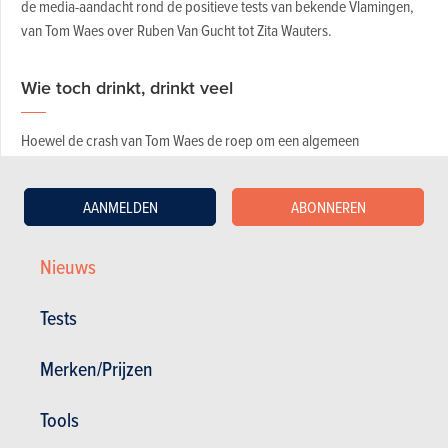
de media-aandacht rond de positieve tests van bekende Vlamingen,
van Tom Waes over Ruben Van Gucht tot Zita Wauters.
Wie toch drinkt, drinkt veel
Hoewel de crash van Tom Waes de roep om een algemeen
alcoholverbod in het verkeer hielp versterken, bedraagt de wettelijke
alcohollimiet in België nog steeds 0,5 ‰. Opmerkelijk is dat tijdens
AANMELDEN
ABONNEREN
deze BOB-campagne twee op de drie bestuurders die positief testten,
zelfs boven de 0,8 ‰ kwamen.
Nieuws
LEES OOK Alcoholcontroles worden (iets) strenger
Tests
Dit duidt erop dat degenen die gepakt worden met alcohol achter het
stuur, vaak ver boven de limiet zitten en dus aanzienlijk te veel hebben
Merken/Prijzen
gedronken. En dat verdient extra aandacht, aangezien studies
duidelijk aantonen dat het risico op een auto-ongeval sterk toeneemt
Tools
met een hoger alcoholgehalte in het bloed. Bij 10% van de