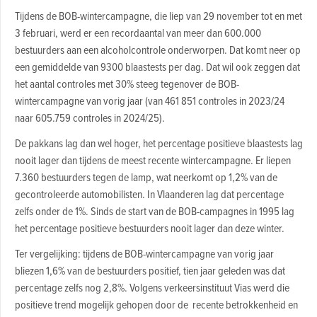
Tijdens de BOB-wintercampagne, die liep van 29 november tot en met
3 februari, werd er een recordaantal van meer dan 600.000
bestuurders aan een alcoholcontrole onderworpen. Dat komt neer op
een gemiddelde van 9300 blaastests per dag. Dat wil ook zeggen dat
het aantal controles met 30% steeg tegenover de BOB-
wintercampagne van vorig jaar (van 461 851 controles in 2023/24
naar 605.759 controles in 2024/25).
De pakkans lag dan wel hoger, het percentage positieve blaastests lag
nooit lager dan tijdens de meest recente wintercampagne. Er liepen
7.360 bestuurders tegen de lamp, wat neerkomt op 1,2% van de
gecontroleerde automobilisten. In Vlaanderen lag dat percentage
zelfs onder de 1%. Sinds de start van de BOB-campagnes in 1995 lag
het percentage positieve bestuurders nooit lager dan deze winter.
Ter vergelijking: tijdens de BOB-wintercampagne van vorig jaar
bliezen 1,6% van de bestuurders positief, tien jaar geleden was dat
percentage zelfs nog 2,8%. Volgens verkeersinstituut Vias werd die
positieve trend mogelijk gehopen door de recente betrokkenheid en