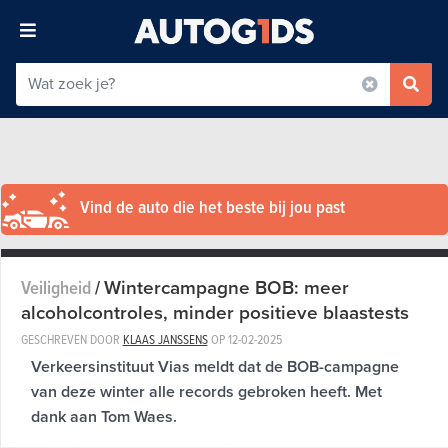
Vind de auto die het beste bij jou past
Wintercampagne BOB: meer
Veiligheid
/
alcoholcontroles, minder positieve blaastests
GESCHREVEN DOOR
KLAAS JANSSENS
OP
12-02-2025
Verkeersinstituut Vias meldt dat de BOB-campagne
van deze winter alle records gebroken heeft. Met
dank aan Tom Waes.