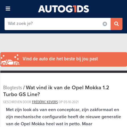
Vind de auto die het beste bij jou past
Wat vind ik van de Opel Mokka 1.2
Blogtests
/
Turbo GS Line?
GESCHREVEN DOOR
FRÉDÉRIC KEVERS
OP
05-10-2021
Met zijn look als van een conceptcar, zijn zakformaat en
zijn mechanische configuratie heeft de nieuwe generatie
van de Opel Mokka heel wat in petto. Maar