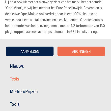
Hij pakt ook uit met het nieuwe gezicht van het merk, het beroemde
‘Opel Vizor’, terwijl het interieur het Pure Panel inwijdt. Bovendien is
de nieuwe Opel Mokka ook verkrijgbaar in een 100% elektrische
versie, naast een aantal benzine- en dieselvarianten. Onze testauto is
het topmodel van het benzinegamma, met de 1.2-turbomotor van 130
pk gekoppeld aan een achttrapsautomaat, in GS Line-uitvoering.
Leuk
AANMELDEN
ABONNEREN
De nieuwe Mokka springt meteen in het oog met zijn opvallende
conceptcarlook. Deze compacte, strak gelijnde en goed
Nieuws
geproportioneerde kleine SUV is weliswaar een tiental centimetertjes
kwijtgespeeld, maar heeft wel een pak gewonnen aan karakter. Deze
Tests
GS Line-uitvoering combineert een zwart koetswerk met een felrode
bovenrand van de zijruiten. Met zijn Opel Vizor, waarvan de
Merken/Prijzen
koplampen als het ware opgaan in de massa, en zijn gesculpteerde
motorkap ontbreekt het Opels kleine SUV niet aan stijl en neemt hij
Tools
afstand van het veeleer onpersoonlijke imago van de gebruikelijke