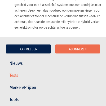
geschikt voor een klassiek 4x4-systeem met een aandrijfas naar
achteren. Jeep heeft dus noodgedwongen moeten kiezen voor
een alternatief zonder mechanische verbinding tussen voor- en
achteras, door aan de bestaande mildhybride e-Hybrid-variant
een elektromotor op de achteras toe te voegen.
Koetswerk en interieur
Jeep Avenger 4xe
AANMELDEN
ABONNEREN
De vierwielaangedreven Avenger 4xe is uiterlijk herkenbaar
aan zijn specifieke en hoger gemonteerde mislichten, zijn
Nieuws
bumpers voorzien van een krasvrije laag, zijn standaard
dakrails, zijn zichtbare sleepoog achteraan (om de auto uit de
Tests
modder te trekken indien nodig) en aan zijn groene accenten
op zijn koetswerk.
Merken/Prijzen
Tools