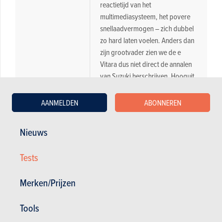
reactietijd van het
multimediasysteem, het povere
snellaadvermogen – zich dubbel
zo hard laten voelen. Anders dan
zijn grootvader zien we de e
Vitara dus niet direct de annalen
van Suzuki herschrijven. Hooguit
voegt hij er een voetnoot aan toe.
AANMELDEN
ABONNEREN
Nieuws
Tests
Budget
Merken/Prijzen
Magazine kopen (n° 1164)
Tools