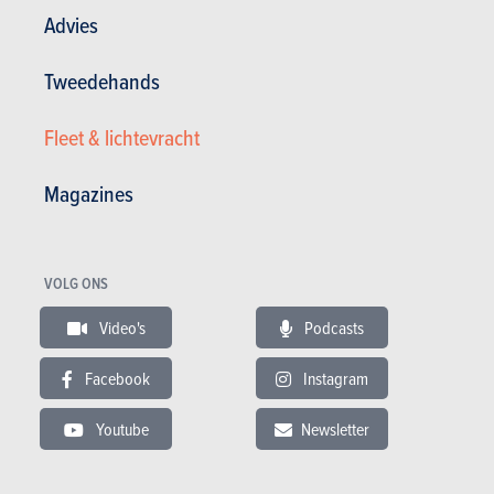
Advies
In dit artikel :
Suzuki
,
Suzuki E vitara
Tweedehands
Fleet & lichtevracht
Magazines
GESCHREVEN DOOR
STEVEN APPELMANS
OP
29-05-2026
Journalist AutoGids/AutoWereld
VOLG ONS
Video's
Podcasts
Facebook
Instagram
Youtube
Newsletter