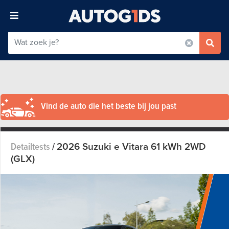
Vind de auto die het beste bij jou past
2026 Suzuki e Vitara 61 kWh 2WD
Detailtests
/
(GLX)