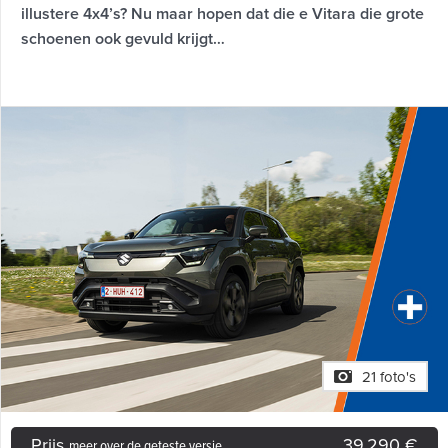
illustere 4x4’s? Nu maar hopen dat die e Vitara die grote
schoenen ook gevuld krijgt…
21 foto's
Prijs
39.290 €
meer over de geteste versie