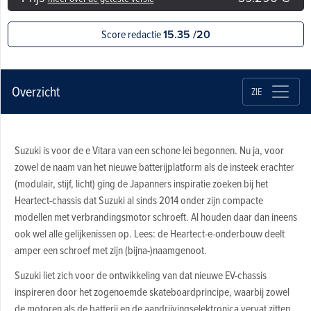
Score redactie
15.35 /20
Overzicht
ZIE
Suzuki is voor de e Vitara van een schone lei begonnen. Nu ja, voor
zowel de naam van het nieuwe batterijplatform als de insteek erachter
(modulair, stijf, licht) ging de Japanners inspiratie zoeken bij het
Heartect-chassis dat Suzuki al sinds 2014 onder zijn compacte
modellen met verbrandingsmotor schroeft. Al houden daar dan ineens
ook wel alle gelijkenissen op. Lees: de Heartect-e-onderbouw deelt
amper een schroef met zijn (bijna-)naamgenoot.
Suzuki liet zich voor de ontwikkeling van dat nieuwe EV-chassis
inspireren door het zogenoemde skateboardprincipe, waarbij zowel
de motoren als de batterij en de aandrijvingselektronica vervat zitten