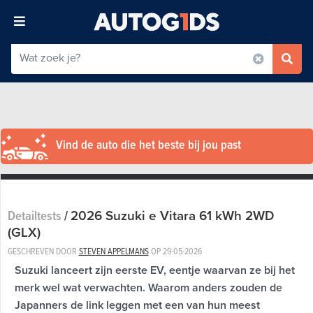
Vind de auto die het beste bij jou past
2026 Suzuki e Vitara 61 kWh 2WD
Detailtests
/
(GLX)
GESCHREVEN DOOR
STEVEN APPELMANS
OP
29-05-2026
Suzuki lanceert zijn eerste EV, eentje waarvan ze bij het
merk wel wat verwachten. Waarom anders zouden de
Japanners de link leggen met een van hun meest