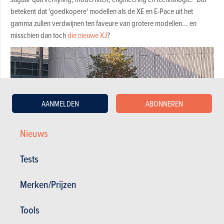
betekent dat 'goedkopere' modellen als de XE en E-Pace uit het
gamma zullen verdwijnen ten faveure van grotere modellen... en
misschien dan toch
die nieuwe XJ
?
AANMELDEN
ABONNEREN
Nieuws
Tests
Merken/Prijzen
Bolloré geeft toe dat het nu niet zo goed gaat met Jaguar. "Land Rover
Tools
doet het zeer goed, het potentieel van het driedelige gamma met
Range Rover, Defender en Discovery is zeer groot. Maar de situatie bij