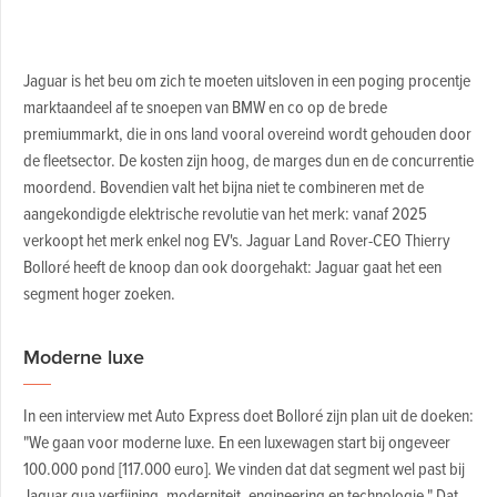
Jaguar is het beu om zich te moeten uitsloven in een poging procentje
marktaandeel af te snoepen van BMW en co op de brede
premiummarkt, die in ons land vooral overeind wordt gehouden door
de fleetsector. De kosten zijn hoog, de marges dun en de concurrentie
moordend. Bovendien valt het bijna niet te combineren met de
aangekondigde elektrische revolutie van het merk: vanaf 2025
verkoopt het merk enkel nog EV's. Jaguar Land Rover-CEO Thierry
Bolloré heeft de knoop dan ook doorgehakt: Jaguar gaat het een
segment hoger zoeken.
Moderne luxe
In een interview met Auto Express doet Bolloré zijn plan uit de doeken:
"We gaan voor moderne luxe. En een luxewagen start bij ongeveer
100.000 pond [117.000 euro]. We vinden dat dat segment wel past bij
Jaguar qua verfijning, moderniteit, engineering en technologie." Dat