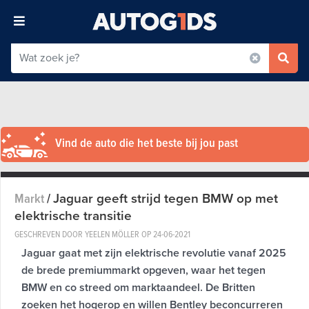
Vind de auto die het beste bij jou past
Jaguar geeft strijd tegen BMW op met
Markt
/
elektrische transitie
GESCHREVEN DOOR YEELEN MÖLLER OP
24-06-2021
Jaguar gaat met zijn elektrische revolutie vanaf 2025
de brede premiummarkt opgeven, waar het tegen
BMW en co streed om marktaandeel. De Britten
zoeken het hogerop en willen Bentley beconcurreren