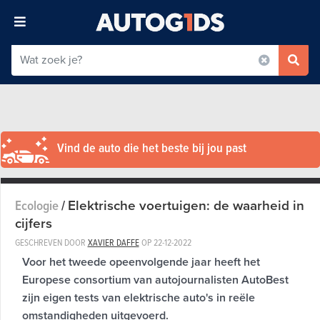
Vind de auto die het beste bij jou past
Elektrische voertuigen: de waarheid in
Ecologie
/
cijfers
GESCHREVEN DOOR
XAVIER DAFFE
OP
22-12-2022
Voor het tweede opeenvolgende jaar heeft het
Europese consortium van autojournalisten AutoBest
zijn eigen tests van elektrische auto's in reële
omstandigheden uitgevoerd.