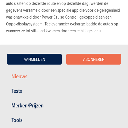
auto's zaten op dezelfde route en op dezelfde dag, werden de
gegevens verzameld door een speciale app die voor de gelegenheid
was ontwikkeld door Power Cruise Control, gekoppeld aan een
Oppo-displaysysteem. Toeleverancier e-charge laadde de auto's op
wanneer ze tot stilstand kwamen door een echt lege accu
.
Verder met een lege batterij?
AANMELDEN
ABONNEREN
Een van de doelstellingen van de test was na te gaan hoeveel
kilometer een EV nog kan rijden zodra de dashboardindicator 0%
Nieuws
SOC (State of Charge) aangeeft. 12 van de 14 geteste auto’s bleken
een ‘strategische reserve’ van 3 tot 23 km te hebben. 2 gaven er
echter de brui aan zodra 0% werd weergegeven
:
Tests
Aiways U5
: 0 km
Merken/Prijzen
Audi Q4 e-Tron 40S
: 9 km
BMW i4 eDrive 40
: 20 km
Tools
Ford Mustang Mach-E AWD
: 9 km